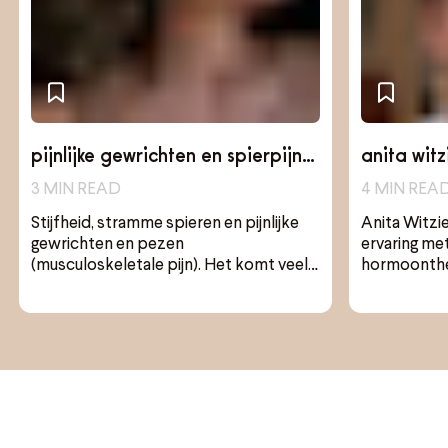
pijnlijke gewrichten en spierpijn
anita wit
een symptoom van de overgang?
de overg
3
MIN READ
4
MIN REA
was lifesa
Stijfheid, stramme spieren en pijnlijke
Anita Witzi
gewrichten en pezen
ervaring met
(musculoskeletale pijn). Het komt veel
hormoonther
voor bij vrouwen in de overgang en na de
komt kijken
menopauze. Wat is het verband tussen
deze klachten en de overgang?