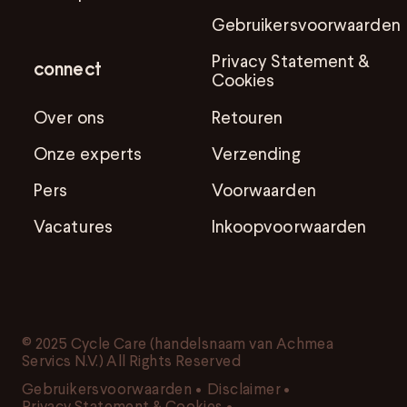
Gebruikersvoorwaarden
Privacy Statement &
connect
Cookies
Over ons
Retouren
Onze experts
Verzending
Pers
Voorwaarden
Vacatures
Inkoopvoorwaarden
© 2025 Cycle Care (handelsnaam van Achmea
Servics N.V.) All Rights Reserved
Gebruikersvoorwaarden
•
Disclaimer
•
Privacy Statement & Cookies
•