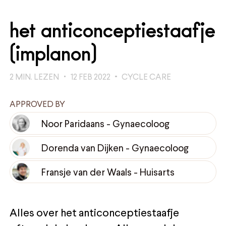
het anticonceptiestaafje
(implanon)
2
MIN. LEZEN
12 FEB 2022
CYCLE CARE
APPROVED BY
Noor Paridaans
-
Gynaecoloog
Dorenda van Dijken
-
Gynaecoloog
Fransje van der Waals
-
Huisarts
Alles over het anticonceptiestaafje