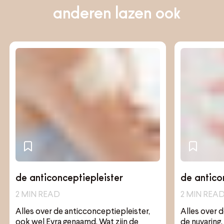
anderen lazen ook
de anticonceptiepleister
de antico
2
MIN READ
2
MIN REA
Alles over de anticconceptiepleister,
Alles over 
ook wel Evra genaamd. Wat zijn de
de nuvaring