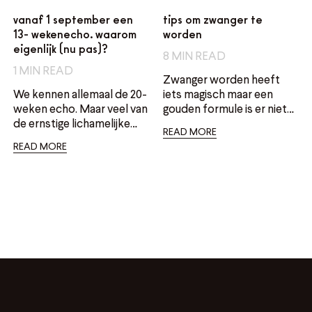
vanaf 1 september een
tips om zwanger te
13- wekenecho. waarom
worden
eigenlijk (nu pas)?
8
MIN READ
1
MIN READ
Zwanger worden heeft
We kennen allemaal de 20-
iets magisch maar een
weken echo. Maar veel van
gouden formule is er niet
de ernstige lichamelijke
en ook zeker niet
READ MORE
afwijkingen bij baby's
vanzelfsprekend. Maar er
READ MORE
kunnen in de meeste
zijn wel dingen die jij (en je
gevallen al veel eerder
partner) kunnen doen om
opsporen door middel van
het lot een klein handje te
een echo. Vanaf 1
helpen. Cycle geeft je tips.
september wordt de echo
ook met 13 weken
aangeboden.