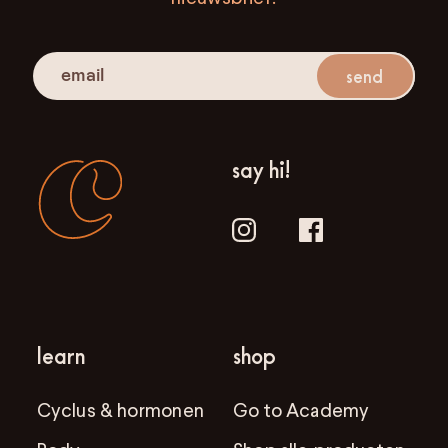
send
say hi!
learn
shop
Cyclus & hormonen
Go to Academy