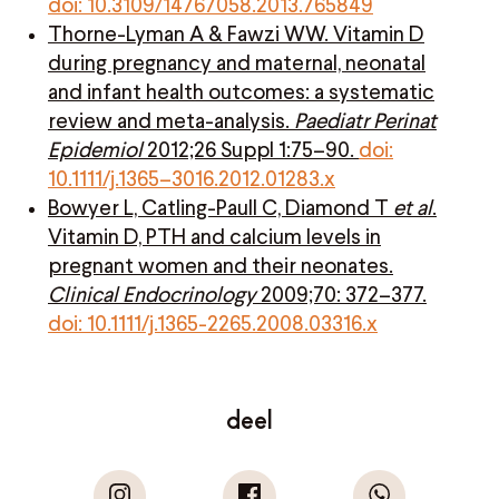
doi: 10.3109/14767058.2013.765849
Thorne-Lyman A & Fawzi WW. Vitamin D
during pregnancy and maternal, neonatal
and infant health outcomes: a systematic
review and meta-analysis.
Paediatr Perinat
Epidemiol
2012;26 Suppl 1:75–90.
doi:
10.1111/j.1365–3016.2012.01283.x
Bowyer L, Catling-Paull C, Diamond T
et al
.
Vitamin D, PTH and calcium levels in
pregnant women and their neonates.
Clinical Endocrinology
2009;70: 372–377.
doi: 10.1111/j.1365-2265.2008.03316.x
deel