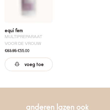
equi fem
MULTIPREPARAAT
VOOR DE VROUW
€
63.95
€
55.00
voeg toe
anderen lazen ook