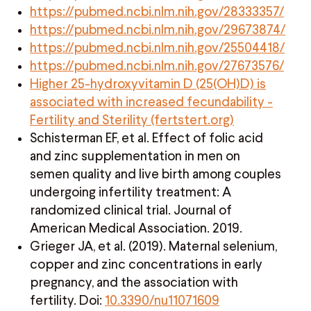
https://pubmed.ncbi.nlm.nih.gov/28333357/
https://pubmed.ncbi.nlm.nih.gov/29673874/
https://pubmed.ncbi.nlm.nih.gov/25504418/
https://pubmed.ncbi.nlm.nih.gov/27673576/
Higher 25-hydroxyvitamin D (25(OH)D) is
associated with increased fecundability -
Fertility and Sterility (fertstert.org)
Schisterman EF, et al. Effect of folic acid
and zinc supplementation in men on
semen quality and live birth among couples
undergoing infertility treatment: A
randomized clinical trial. Journal of
American Medical Association. 2019.
Grieger JA, et al. (2019). Maternal selenium,
copper and zinc concentrations in early
pregnancy, and the association with
fertility. Doi:
10.3390/nu11071609