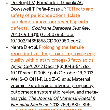
De-Regil LM, Fernández-Gaxiola AC,
Dowswell T, Peña-Rosas JP. “
Effects and
safety of periconceptional folate
supplementation for preventing birth
defects.
”
Cochrane Database Syst Rev
.
2010 Oct 6;(10):CD007950. doi:
10.1002/14651858.CD007950.pub2.
Nehra D et al.
Prolonging the female
reproductive lifespan and improving egg
quality with dietary omega-3 fatty acids.
Aging Cell.
2012 Dec; 11(6):1046-54. doi:
10.1111/acel.12006. Epub October 19, 2012.
Wei S-Q, Qi H-P, Luo Z-C
et al
. Maternal
vitamin D status and adverse pregnancy
outcomes: a systematic review and meta-
analysis.
The Journal Of
Maternal-Foetal &
Neonatal Medicine
2013;26(9):889–899.