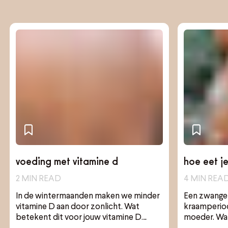
voeding met vitamine d
hoe eet je
bevalling
2
MIN READ
4
MIN REA
goed te v
In de wintermaanden maken we minder
Een zwanger
moeder!
vitamine D aan door zonlicht. Wat
kraamperiod
betekent dit voor jouw vitamine D
moeder. Wat
gehalte en kan je vitamine D uit voeding
snel mogeli